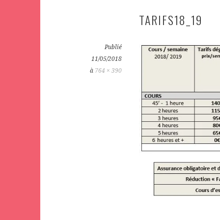
TARIFS18_19
Publié
11/05/2018
à
764 × 390