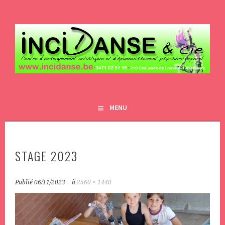
Aller
au
contenu
principal
INCIDANSE&CIE
MENU
STAGE 2023
Publié
06/11/2023
à
2560 × 1440