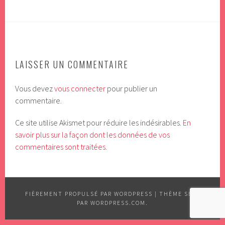
LAISSER UN COMMENTAIRE
Vous devez
vous connecter
pour publier un
commentaire.
Ce site utilise Akismet pour réduire les indésirables.
En
savoir plus sur la façon dont les données de vos
commentaires sont traitées
.
FIÈREMENT PROPULSÉ PAR WORDPRESS
|
THÈME SELA
PAR
WORDPRESS.COM
.