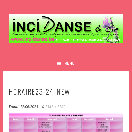
Aller
au
contenu
principal
INCIDANSE&CIE
MENU
HORAIRE23-24_NEW
Publié
12/06/2023
à
1342 × 1102