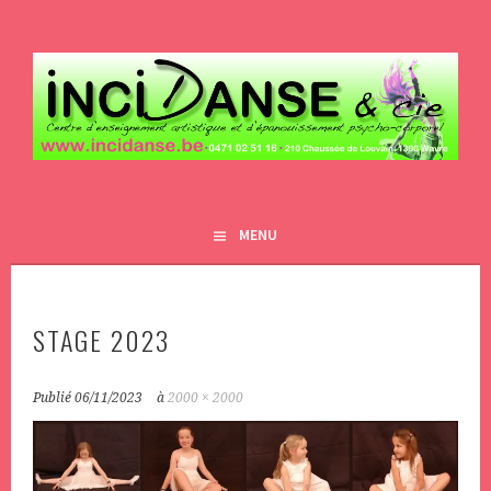
Aller
au
contenu
principal
INCIDANSE&CIE
MENU
STAGE 2023
Publié
06/11/2023
à
2000 × 2000